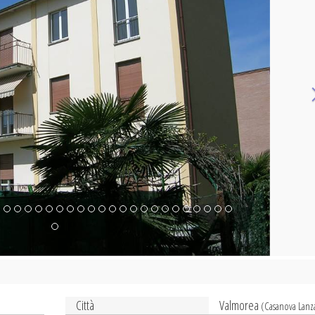
Città
Valmorea
(Casanova Lanz