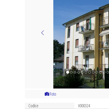
Foto
Codice
V000324