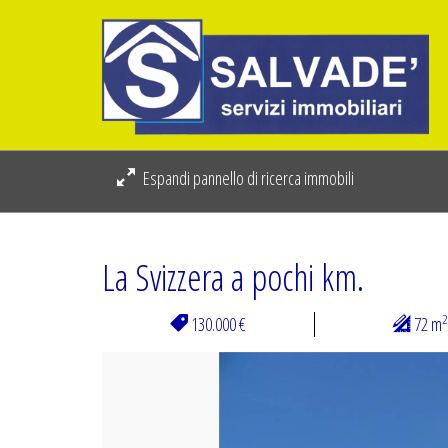
Espandi pannello di ricerca immobili
La Svizzera a pochi km.
2
130.000 €
72 m
Previous