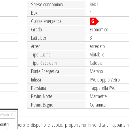
Spese condominiali
860 €
Box
1
Classe energetica
G
Grado
Economico
Lati Liberi
3
Arredi
Arredato
Tipo Cucina
Abitabile
Tipo Riscaldam.
Caldaia
Fonte Energetica
Metano
Infissi
PVC Doppio Vetro
Persiana
Tapparella PVC
Pavim. Notte
Marmette
Pavim. Bagno
Ceramica
efault X
ZARONE) , libero e disponibile subito, proponiamo in vendita un apparta
nostri