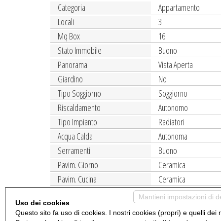
Categoria
Appartamento
Locali
3
Mq Box
16
Stato Immobile
Buono
Panorama
Vista Aperta
Giardino
No
Tipo Soggiorno
Soggiorno
Riscaldamento
Autonomo
Tipo Impianto
Radiatori
Acqua Calda
Autonoma
Serramenti
Buono
Pavim. Giorno
Ceramica
Pavim. Cucina
Ceramica
Accessori
Doppi Vetri
Mantieni impostazioni di d
Uso dei cookies
A pochi KM dal confine con la Svizzera ( valico di BIZ
Questo sito fa uso di cookies. I nostri cookies (propri) e quelli dei 