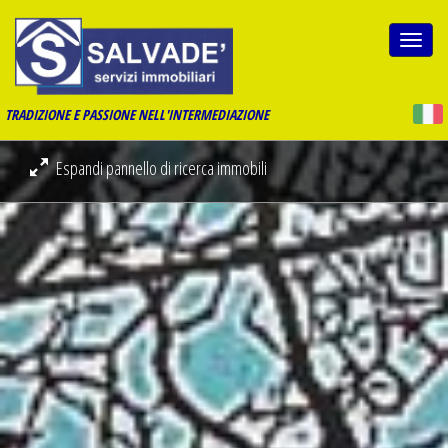
Togg
navi
TRADIZIONE E PASSIONE NELL'INTERMEDIAZIONE
Espandi pannello di ricerca immobili