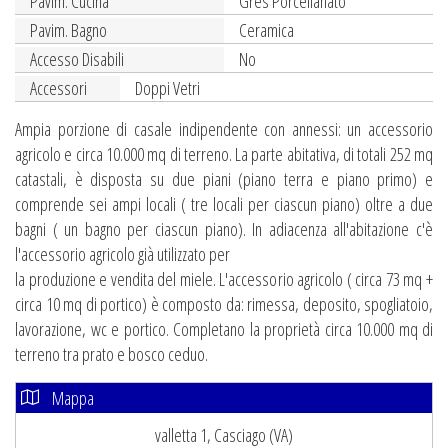
Pavim. Cucina
Gres Porcellanato
Pavim. Bagno
Ceramica
Accesso Disabili
No
Accessori
Doppi Vetri
Ampia porzione di casale indipendente con annessi: un accessorio
agricolo e circa 10.000 mq di terreno. La parte abitativa, di totali 252 mq
catastali, è disposta su due piani (piano terra e piano primo) e
comprende sei ampi locali ( tre locali per ciascun piano) oltre a due
bagni ( un bagno per ciascun piano). In adiacenza all'abitazione c'è
l'accessorio agricolo già utilizzato per
la produzione e vendita del miele. L'accessorio agricolo ( circa 73 mq +
circa 10 mq di portico) è composto da: rimessa, deposito, spogliatoio,
lavorazione, wc e portico. Completano la proprietà circa 10.000 mq di
terreno tra prato e bosco ceduo.
Mappa
valletta 1, Casciago (VA)